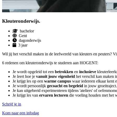
Kleuter­onderwijs.
bachelor
Gent
dagonderwijs
3 jaar
Wil jij het verschil maken in de leefwereld van kleuters en peuters? 
6 redenen om kleuteronderwijs te studeren aan HOGENT:
Je wordt opgeleid tot een
betrokken
en
inclusieve
kleuterleerk
Je leert hoe je
vanuit jouw eigenheid
het verschil kan maken i
Je krijgt les op een
warme campus
waar iedereen elkaar kent e
Je wordt persoonlijk
gecoacht en begeleid
in jouw groeitraject.
Je kan uitgebreid experimenteren tijdens 'ateliers'
of oefenmome
Je krijgt les van
ervaren lectoren
die voeling houden met het 
Schrijf je in
Kom naar een infodag