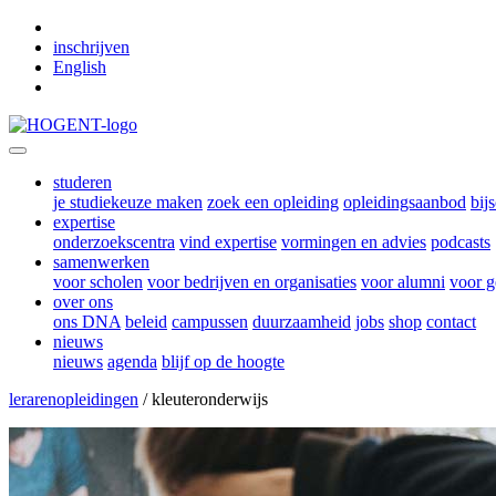
Skip to main content
inschrijven
English
studeren
je studiekeuze maken
zoek een opleiding
opleidingsaanbod
bij
expertise
onderzoekscentra
vind expertise
vormingen en advies
podcasts
samenwerken
voor scholen
voor bedrijven en organisaties
voor alumni
voor g
over ons
ons DNA
beleid
campussen
duurzaamheid
jobs
shop
contact
nieuws
nieuws
agenda
blijf op de hoogte
lerarenopleidingen
/ kleuter­onderwijs