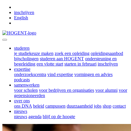
Skip to main content
inschrijven
English
studeren
je studiekeuze maken
zoek een opleiding
opleidingsaanbod
bijscholingen
studeren aan HOGENT
ondersteuning en
begeleiding
een vlotte start
starten in februari
inschrijven
expertise
onderzoekscentra
vind expertise
vormingen en advies
podcasts
samenwerken
voor scholen
voor bedrijven en organisaties
voor alumni
voor
gepensioneerden
over ons
ons DNA
beleid
campussen
duurzaamheid
jobs
shop
contact
nieuws
nieuws
agenda
blijf op de hoogte