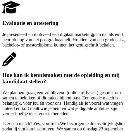
Evaluatie en attestering
Je presenteert en motiveert een digitaal marketingplan dat als eind­
beoordeling van het post­graduaat telt. Houders van een graduaats-,
bachelor- of master­diploma kunnen het getuig­schrift behalen.
Hoe kan ik kennismaken met de opleiding en mij
kandidaat stellen?
We plannen graag een vrijblijvend (online of fysiek) gesprek om
samen te bekijken of dit traject bij jou past. Een goede match is
belangrijk, voor jou én voor ons. Handig als je vooraf wat vragen
noteert en kort mailt wie je bent en wat je digitale ambities zijn —
verder hoef je niets voor te bereiden.
Is er een match? Yes, you’re in.We bezorgen je de inschrijvingslink
zodat jij vlot kan inschrijven. We starten op dinsdag 23 september