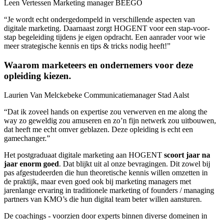
Leen Vertessen
Marketing manager BEEGO
“Je wordt echt ondergedompeld in verschillende aspecten van
digitale marketing. Daarnaast zorgt HOGENT voor een stap-voor-
stap begeleiding tijdens je eigen opdracht. Een aanrader voor wie
meer strategische kennis en tips & tricks nodig heeft!”
Waarom marketeers en ondernemers voor deze
opleiding kiezen.
Laurien Van Melckebeke
Communicatiemanager Stad Aalst
“Dat ik zoveel hands on expertise zou verwerven en me along the
way zo geweldig zou amuseren en zo’n fijn netwerk zou uitbouwen,
dat heeft me echt omver geblazen. Deze opleiding is echt een
gamechanger.”
Het postgraduaat digitale marketing aan HOGENT
scoort jaar na
jaar enorm goed
. Dat blijkt uit al onze bevragingen. Dit zowel bij
pas afgestudeerden die hun theoretische kennis willen omzetten in
de praktijk, maar even goed ook bij marketing managers met
jarenlange ervaring in traditionele marketing of founders / managing
partners van KMO’s die hun digital team beter willen aansturen.
De coachings - voorzien door experts binnen diverse domeinen in