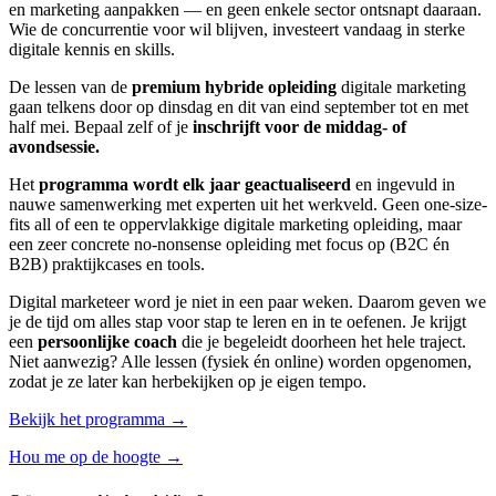
en marketing aanpakken — en geen enkele sector ontsnapt daaraan.
Wie de concurrentie voor wil blijven, investeert vandaag in sterke
digitale kennis en skills.
De lessen van de
premium hybride opleiding
digitale marketing
gaan telkens door op dinsdag en dit van eind september tot en met
half mei. Bepaal zelf of je
inschrijft voor de middag- of
avondsessie.
Het
programma wordt elk jaar geactualiseerd
en ingevuld in
nauwe samenwerking met experten uit het werkveld. Geen one-size-
fits all of een te oppervlakkige digitale marketing opleiding, maar
een zeer concrete no-nonsense opleiding met focus op (B2C én
B2B) praktijkcases en tools.
Digital marketeer word je niet in een paar weken. Daarom geven we
je de tijd om alles stap voor stap te leren en in te oefenen. Je krijgt
een
persoonlijke coach
die je begeleidt doorheen het hele traject.
Niet aanwezig? Alle lessen (fysiek én online) worden opgenomen,
zodat je ze later kan herbekijken op je eigen tempo.
Bekijk het programma →
Hou me op de hoogte →