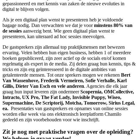
gepassioneerd en met kennis van zaken de nieuwe evoluties in
digital te blijven volgen.
Als je een digitaal plan wenst te presenteren heb je voldoende
bagage nodig. Dan verwachten we dat je voor
minstens 80% van
de sessies
aanwezig bent. Wie geen digitaal plan wenst te
presenteren, kan uiteraard ad hoc sessies meevolgen.
De gastsprekers zijn allemaal top praktijkmensen met bewezen
ervaring. Velen hebben hun eigen business, hebben 1 of meerdere
boeken gepubliceerd, zijn zeer actief op de socials en/of komen
regelmatig als expert in de media. Zij delen graag hun kennis, tips &
tricks en zijn erg geïnteresseerd in de digitale ambities van
getalenteerde mensen. Tot onze sprekers mogen we rekenen
Bert
Van Wassenhove, Frederik Vermeiren, Sofie Verhalle, Karl
Gillis, Dieter Van Esch en vele anderen
. Agencies die elk jaar
graag hun input leveren zijn ondermeer
Scopernia, OMCollective,
Intracto, UX Pro,
The Fat Lady, Invisible Puppy, Wiseo,
Supermachine, De Scriptorij, Motcha, Tomorrow, Sirius Legal,
ea.
Presentaties van gastsprekers en opnames van online sessies
worden elke week via ons elektronisch leerplatform Chamilo
gedeeld en zijn voorbehouden voor wie inschrijft.
Zit je nog met prak­tische vragen over de opleiding?
We helpen je graag verder!