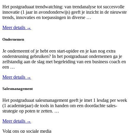
Het postgraduaat trendwatching: van trendanalyse tot succesvolle
innovatie (1 jaar in avond­onderwijs) geeft je inzicht in de nieuwste
trends, innovaties en toepassingen in diverse …
Meer details →
Ondernemen
Je onderneemt of je hebt een start-upidee en je kan nog extra
ondersteuning gebruiken? In het postgraduaat ondernemen ga je
zelfstandig aan de slag met begeleiding van een business coach en
een …
Meer details →
Salesmanagement
Het postgraduaat sales­management geeft je imet 1 les­dag per week
(1 academie­jaar) de tools in handen om een door­dachte sales­
strategie op poten te zetten. …
Meer details →
Volg ons op sociale media