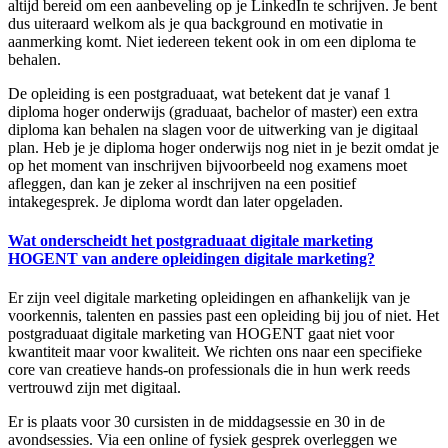
altijd bereid om een aanbeveling op je LinkedIn te schrijven. Je bent
dus uiteraard welkom als je qua background en motivatie in
aanmerking komt. Niet iedereen tekent ook in om een diploma te
behalen.
De opleiding is een postgraduaat, wat betekent dat je vanaf 1
diploma hoger onderwijs (graduaat, bachelor of master) een extra
diploma kan behalen na slagen voor de uitwerking van je digitaal
plan. Heb je je diploma hoger onderwijs nog niet in je bezit omdat je
op het moment van inschrijven bijvoorbeeld nog examens moet
afleggen, dan kan je zeker al inschrijven na een positief
intakegesprek. Je diploma wordt dan later opgeladen.
Wat onderscheidt het postgraduaat digitale marketing
HOGENT van andere opleidingen digitale marketing?
Er zijn veel digitale marketing opleidingen en afhankelijk van je
voorkennis, talenten en passies past een opleiding bij jou of niet. Het
postgraduaat digitale marketing van HOGENT gaat niet voor
kwantiteit maar voor kwaliteit. We richten ons naar een specifieke
core van creatieve hands-on professionals die in hun werk reeds
vertrouwd zijn met digitaal.
Er is plaats voor 30 cursisten in de middagsessie en 30 in de
avondsessies. Via een online of fysiek gesprek overleggen we