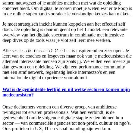
samen nauwgezet of je ambities matchen met wat de opleiding
concreet biedt. Om digitaal te scoren moet je weten wat er te koop is
in de online supermarkt vooraleer je verstandige keuzes kan maken.
Je moet strategisch inzicht kunnen koppelen aan het effectief zelf
doen. De opleiding is daarom geënt op het T-model: een relevante
overview van het digitale spectrum in combinatie met intensieve
deep dives op de tools waar je vlot zelf leert mee werken.
Digitale marketing.
Alle sessies zijn interactief. De sfeer is inspirerend en zeer open. Je
leert van de coaches en lesgevers maar ook van je medecursisten die
allemaal interessante mensen zijn zoals jij. We willen veel meer zijn
dan gewoon een opleiding. We zijn een performance community
met een straf netwerk, regelmatig leuke intermezzo’s en een
internationale digital experience voor alumni.
Wat is de gemiddelde leeftijd en uit welke sectoren komen mijn
medecursisten?
Onze deelnemers vormen een diverse groep, van ambitieuze
twintigers tot ervaren professionals. Wat hen verbindt, is de
gedrevenheid om de volgende digitale stap te zetten binnen hun
sector — van commerciële agencies tot non-profit, cultuur en ngo’s.
Ook profielen in UX, IT en visual branding zijn welkom.