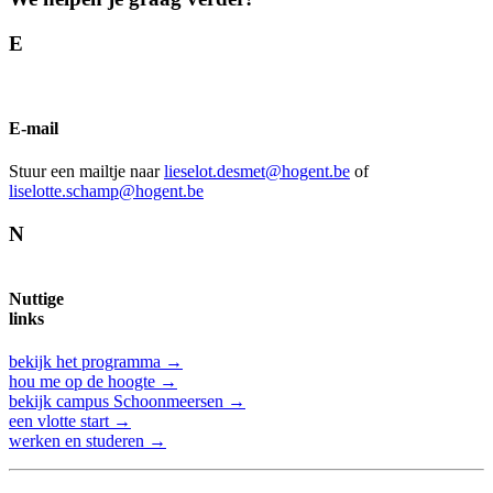
E
E-mail
Stuur een mailtje naar
lieselot.desmet@hogent.be
of
liselotte.schamp@hogent.be
N
Nuttige
links
bekijk het programma →
hou me op de hoogte →
bekijk campus Schoonmeersen →
een vlotte start →
werken en studeren →