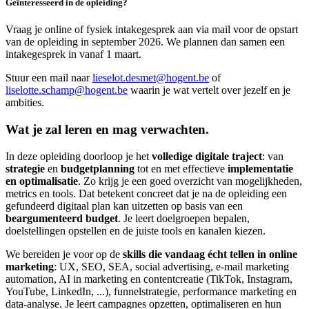
Geïnteresseerd in de opleiding?
Vraag je online of fysiek intakegesprek aan via mail voor de opstart
van de opleiding in september 2026. We plannen dan samen een
intakegesprek in vanaf 1 maart.
Stuur een mail naar
lieselot.desmet@hogent.be
of
liselotte.schamp@hogent.be
waarin je wat vertelt over jezelf en je
ambities.
Wat je zal leren en mag verwachten.
In deze opleiding doorloop je het
volledige digitale traject
: van
strategie
en
budgetplanning
tot en met effectieve
implementatie
en optimalisatie
. Zo krijg je een goed overzicht van mogelijkheden,
metrics en tools. Dat betekent concreet dat je na de opleiding een
gefundeerd digitaal plan kan uitzetten op basis van een
beargumenteerd budget
. Je leert doelgroepen bepalen,
doelstellingen opstellen en de juiste tools en kanalen kiezen.
We bereiden je voor op de
skills die vandaag écht tellen in online
marketing
: UX, SEO, SEA, social advertising, e-mail marketing
automation, AI in marketing en contentcreatie (TikTok, Instagram,
YouTube, LinkedIn, ...), funnelstrategie, performance marketing en
data-analyse. Je leert campagnes opzetten, optimaliseren en hun