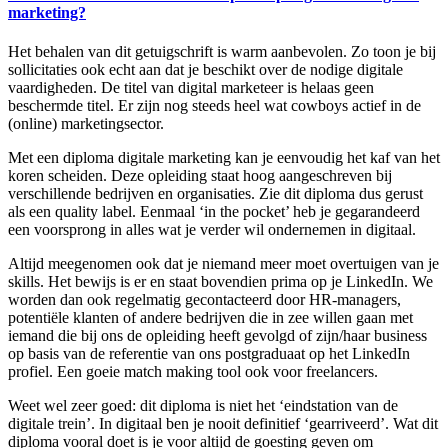
marketing?
Het behalen van dit getuigschrift is warm aanbevolen. Zo toon je bij
sollicitaties ook echt aan dat je beschikt over de nodige digitale
vaardigheden. De titel van digital marketeer is helaas geen
beschermde titel. Er zijn nog steeds heel wat cowboys actief in de
(online) marketingsector.
Met een diploma digitale marketing kan je eenvoudig het kaf van het
koren scheiden. Deze opleiding staat hoog aangeschreven bij
verschillende bedrijven en organisaties. Zie dit diploma dus gerust
als een quality label. Eenmaal ‘in the pocket’ heb je gegarandeerd
een voorsprong in alles wat je verder wil ondernemen in digitaal.
Altijd meegenomen ook dat je niemand meer moet overtuigen van je
skills. Het bewijs is er en staat bovendien prima op je LinkedIn. We
worden dan ook regelmatig gecontacteerd door HR-managers,
potentiële klanten of andere bedrijven die in zee willen gaan met
iemand die bij ons de opleiding heeft gevolgd of zijn/haar business
op basis van de referentie van ons postgraduaat op het LinkedIn
profiel. Een goeie match making tool ook voor freelancers.
Weet wel zeer goed: dit diploma is niet het ‘eindstation van de
digitale trein’. In digitaal ben je nooit definitief ‘gearriveerd’. Wat dit
diploma vooral doet is je voor altijd de goesting geven om