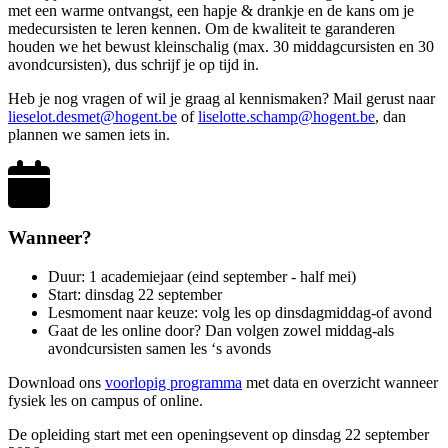
met een warme ontvangst, een hapje & drankje en de kans om je
medecursisten te leren kennen. Om de kwaliteit te garanderen
houden we het bewust kleinschalig (max. 30 middagcursisten en 30
avondcursisten), dus schrijf je op tijd in.
Heb je nog vragen of wil je graag al kennismaken? Mail gerust naar
lieselot.desmet@hogent.be
of
liselotte.schamp@hogent.be
, dan
plannen we samen iets in.
Wanneer?
Duur: 1 academiejaar (eind september - half mei)
Start: dinsdag 22 september
Lesmoment naar keuze: volg les op dinsdagmiddag-of avond
Gaat de les online door? Dan volgen zowel middag-als
avondcursisten samen les ‘s avonds
Download ons
voorlopig programma
met data en overzicht wanneer
fysiek les on campus of online.
De opleiding start met een openingsevent op dinsdag 22 september