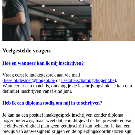
Veelgestelde vragen.
Hoe en wanneer kan ik mij inschrijven?
Vraag eerst je intakegesprek aan via mail
(
lieselot.desmet@hogent.be
of
liselotte.schamp@hogent.be
).
Wanneer er een match is, ontvang je de inschrijvingslink. Je kan dan
definitief inschrijven vanaf eind juni.
Heb ik een diploma nodig om mij in te schrijven?
Je kan na een positief intakegesprek inschrijven zonder diploma
hoger onderwijs, maar weet dat je in dit geval na het presenteren van
je eindwerk/digitaal plan geen getuigschrift kan behalen. Je kan een
bewijs van aanwezigheid krijgen en de opleidingscoördinatoren zijn