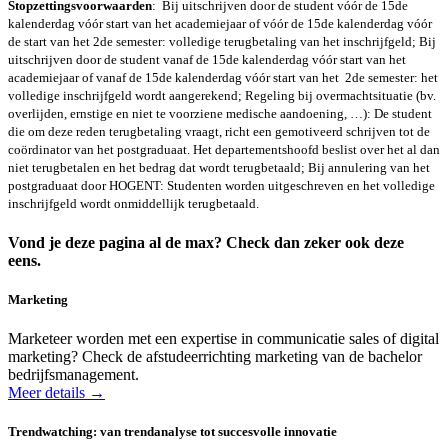
Stopzettings­voorwaarden
: Bij uitschrijven door de student vóór de 15de
kalenderdag vóór start van het academiejaar of vóór de 15de kalenderdag vóór
de start van het 2de semester: volledige terugbetaling van het inschrijfgeld; Bij
uitschrijven door de student vanaf de 15de kalenderdag vóór start van het
academiejaar of vanaf de 15de kalenderdag vóór start van het 2de semester: het
volledige inschrijfgeld wordt aangerekend; Regeling bij overmachtsituatie (bv.
overlijden, ernstige en niet te voorziene medische aandoening, …): De student
die om deze reden terugbetaling vraagt, richt een gemotiveerd schrijven tot de
coördinator van het postgraduaat. Het departementshoofd beslist over het al dan
niet terugbetalen en het bedrag dat wordt terugbetaald; Bij annulering van het
postgraduaat door HOGENT: Studenten worden uitgeschreven en het volledige
inschrijfgeld wordt onmiddellijk terugbetaald.
Vond je deze pagina al de max? Check dan zeker ook deze
eens.
Marketing
Marketeer worden met een expertise in communicatie sales of digital
marketing? Check de afstudeerrichting marketing van de bachelor
bedrijfsmanagement.
Meer details →
Trendwatching: van trendanalyse tot succesvolle innovatie