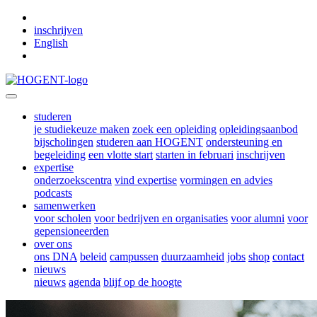
Skip to main content
inschrijven
English
studeren
je studiekeuze maken
zoek een opleiding
opleidingsaanbod
bijscholingen
studeren aan HOGENT
ondersteuning en
begeleiding
een vlotte start
starten in februari
inschrijven
expertise
onderzoekscentra
vind expertise
vormingen en advies
podcasts
samenwerken
voor scholen
voor bedrijven en organisaties
voor alumni
voor
gepensioneerden
over ons
ons DNA
beleid
campussen
duurzaamheid
jobs
shop
contact
nieuws
nieuws
agenda
blijf op de hoogte