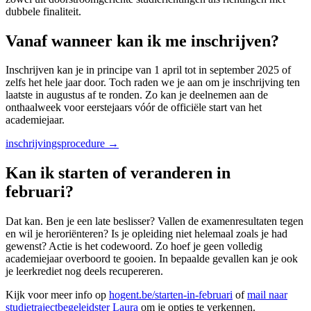
dubbele finaliteit.
Vanaf wanneer kan ik me inschrijven?
Inschrijven kan je in principe van 1 april tot in september 2025 of
zelfs het hele jaar door. Toch raden we je aan om je inschrijving ten
laatste in augustus af te ronden. Zo kan je deelnemen aan de
onthaalweek voor eerstejaars vóór de officiële start van het
academiejaar.
inschrijvingsprocedure →
Kan ik starten of veranderen in
februari?
Dat kan. Ben je een late beslisser? Vallen de examenresultaten tegen
en wil je heroriënteren? Is je opleiding niet helemaal zoals je had
gewenst? Actie is het codewoord. Zo hoef je geen volledig
academiejaar overboord te gooien. In bepaalde gevallen kan je ook
je leerkrediet nog deels recupereren.
Kijk voor meer info op
hogent.be/starten-in-februari
of
mail naar
studietrajectbegeleidster Laura
om je opties te verkennen.