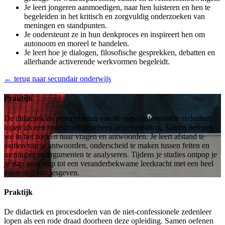
Je leert jongeren aanmoedigen, naar hen luisteren en hen te
begeleiden in het kritisch en zorgvuldig onderzoeken van
meningen en standpunten.
Je ondersteunt ze in hun denkproces en inspireert hen om
autonoom en moreel te handelen.
Je leert hoe je dialogen, filosofische gesprekken, debatten en
allerhande activerende werkvormen begeleidt.
← terug naar secundair onderwijs
Praktijk
De didactiek en procesdoelen van de niet-confessionele zedenleer
lopen als een rode draad doorheen deze opleiding. Samen oefenen
we in het zoeken naar vragen en antwoorden. Je leert afstand te
nemen van je antwoorden, onderscheid te maken tussen feiten en
meningen en argumenten te analyseren. Tijdens je studies ontpop je
je stap voor stap tot een veranderbekwame leerkracht met een heel
eigen stijl van lesgeven.
Praktijk
De didactiek en procesdoelen van de niet-confessionele zedenleer
lopen als een rode draad doorheen deze opleiding. Samen oefenen