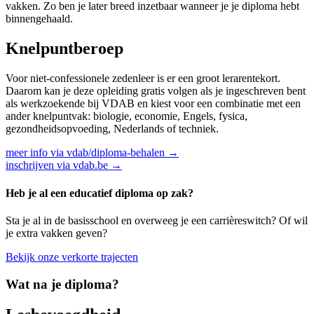
vakken. Zo ben je later breed inzetbaar wanneer je je diploma hebt
binnengehaald.
Knelpuntberoep
Voor niet-confessionele zedenleer is er een groot lerarentekort.
Daarom kan je deze opleiding gratis volgen als je ingeschreven bent
als werkzoekende bij VDAB en kiest voor een combinatie met een
ander knelpuntvak: biologie, economie, Engels, fysica,
gezondheidsopvoeding, Nederlands of techniek.
meer info via vdab/diploma-behalen →
inschrijven via vdab.be →
Heb je al een educatief diploma op zak?
Sta je al in de basisschool en overweeg je een carrièreswitch? Of wil
je extra vakken geven?
Bekijk onze verkorte trajecten
Wat na je diploma?