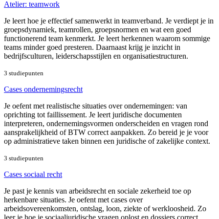
Atelier: teamwork
Je leert hoe je effectief samenwerkt in teamverband. Je verdiept je in
groepsdynamiek, teamrollen, groepsnormen en wat een goed
functionerend team kenmerkt. Je leert herkennen waarom sommige
teams minder goed presteren. Daarnaast krijg je inzicht in
bedrijfsculturen, leiderschapsstijlen en organisatiestructuren.
3 studiepunten
Cases ondernemingsrecht
Je oefent met realistische situaties over ondernemingen: van
oprichting tot faillissement. Je leert juridische documenten
interpreteren, ondernemingsvormen onderscheiden en vragen rond
aansprakelijkheid of BTW correct aanpakken. Zo bereid je je voor
op administratieve taken binnen een juridische of zakelijke context.
3 studiepunten
Cases sociaal recht
Je past je kennis van arbeidsrecht en sociale zekerheid toe op
herkenbare situaties. Je oefent met cases over
arbeidsovereenkomsten, ontslag, loon, ziekte of werkloosheid. Zo
leer je hoe je sociaaljuridische vragen oplost en dossiers correct