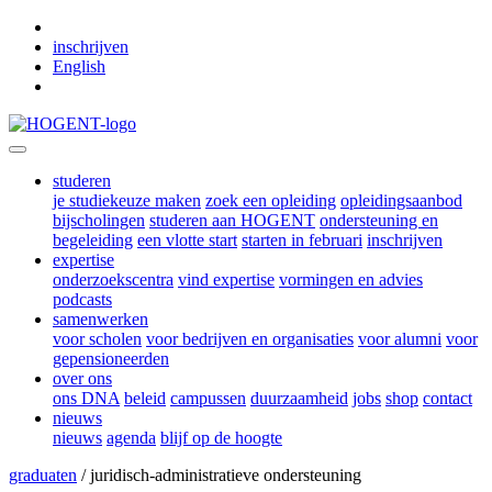
Skip to main content
inschrijven
English
studeren
je studiekeuze maken
zoek een opleiding
opleidingsaanbod
bijscholingen
studeren aan HOGENT
ondersteuning en
begeleiding
een vlotte start
starten in februari
inschrijven
expertise
onderzoekscentra
vind expertise
vormingen en advies
podcasts
samenwerken
voor scholen
voor bedrijven en organisaties
voor alumni
voor
gepensioneerden
over ons
ons DNA
beleid
campussen
duurzaamheid
jobs
shop
contact
nieuws
nieuws
agenda
blijf op de hoogte
graduaten
/ juridisch-administratieve ondersteuning