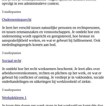
opvolgt in een administratieve context.
3 studiepunten
Ondernemingsrecht
Je leert het verschil tussen natuurlijke personen en rechtspersonen,
en tussen eenmanszaken en vennootschappen. Je ontdekt hoe een
onderneming wordt opgericht en geregistreerd, hoe bestuur en
aansprakelijkheid werken, en wat er gebeurt bij faillissement. Ook
mededingingsregels komen aan bod.
3 studiepunten
Sociaal recht
Je ontdekt hoe het recht werknemers beschermt. Je leert alles over
arbeidsovereenkomsten, rechten en plichten op het werk, en wat er
gebeurt bij conflicten of ontslag. Je verdiept je in vakbonden, sociale
onderhandelingen en uitkeringen bij werkloosheid of ziekte.
3 studiepunten
Werkplekleren 1
Je loopt drie dagen per week stage in het werkveld en komt één dag