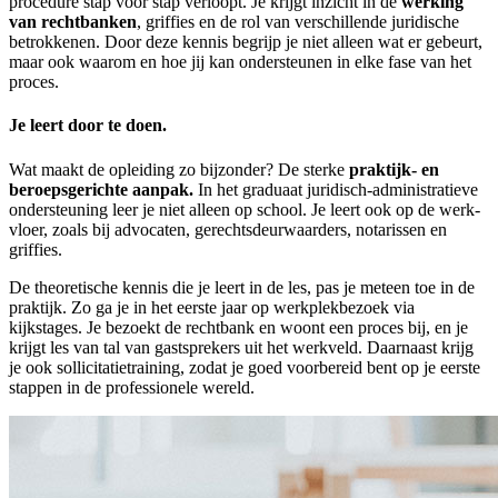
procedure stap voor stap verloopt. Je krijgt inzicht in de
werking
van rechtbanken
, griffies en de rol van verschillende juridische
betrokkenen. Door deze kennis begrijp je niet alleen wat er gebeurt,
maar ook waarom en hoe jij kan ondersteunen in elke fase van het
proces.
Je leert door te doen.
Wat maakt de opleiding zo bijzonder? De sterke
praktijk- en
beroeps­gerichte aanpak.
In het graduaat juridisch-administratieve
ondersteuning leer je niet alleen op school. Je leert ook op de werk­
vloer, zoals bij advocaten, gerechts­deurwaarders, notarissen en
griffies.
De theoretische kennis die je leert in de les, pas je meteen toe in de
praktijk. Zo ga je in het eerste jaar op werkplek­bezoek via
kijkstages. Je bezoekt de rechtbank en woont een proces bij, en je
krijgt les van tal van gastsprekers uit het werkveld. Daarnaast krijg
je ook sollicitatietraining, zodat je goed voorbereid bent op je eerste
stappen in de professionele wereld.