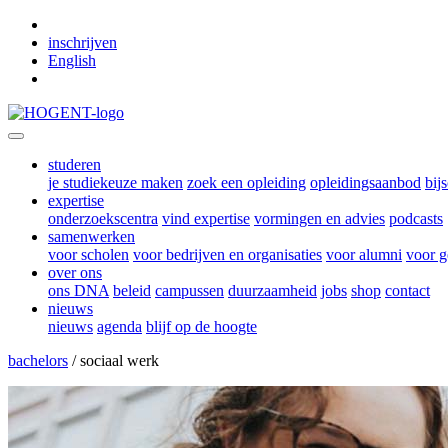
Skip to main content
inschrijven
English
studeren
je studiekeuze maken
zoek een opleiding
opleidingsaanbod
bij
expertise
onderzoekscentra
vind expertise
vormingen en advies
podcasts
samenwerken
voor scholen
voor bedrijven en organisaties
voor alumni
voor g
over ons
ons DNA
beleid
campussen
duurzaamheid
jobs
shop
contact
nieuws
nieuws
agenda
blijf op de hoogte
bachelors
/ sociaal werk