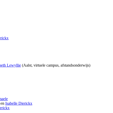
erickx
beth Lewyllie
(Aalst, virtuele campus, afstandsonderwijs)
maele
en
Isabelle Dierickx
ierickx