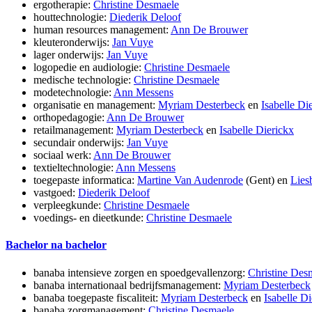
ergotherapie:
Christine Desmaele
houttechnologie:
Diederik Deloof
human resources management:
Ann De Brouwer
kleuteronderwijs:
Jan Vuye
lager onderwijs:
Jan Vuye
logopedie en audiologie:
Christine Desmaele
medische technologie:
Christine Desmaele
modetechnologie:
Ann Messens
organisatie en management:
Myriam Desterbeck
en
Isabelle Di
orthopedagogie:
Ann De Brouwer
retailmanagement:
Myriam Desterbeck
en
Isabelle Dierickx
secundair onderwijs:
Jan Vuye
sociaal werk:
Ann De Brouwer
textieltechnologie:
Ann Messens
toegepaste informatica:
Martine Van Audenrode
(Gent) en
Lies
vastgoed:
Diederik Deloof
verpleegkunde:
Christine Desmaele
voedings- en dieetkunde:
Christine Desmaele
Bachelor na bachelor
banaba intensieve zorgen en spoedgevallenzorg:
Christine Des
banaba internationaal bedrijfsmanagement:
Myriam Desterbeck
banaba toegepaste fiscaliteit:
Myriam Desterbeck
en
Isabelle D
banaba zorgmanagement:
Christine Desmaele