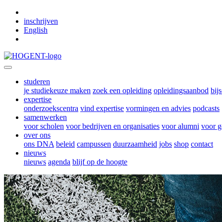
Skip to main content
inschrijven
English
studeren
je studiekeuze maken
zoek een opleiding
opleidingsaanbod
bij
expertise
onderzoekscentra
vind expertise
vormingen en advies
podcasts
samenwerken
voor scholen
voor bedrijven en organisaties
voor alumni
voor g
over ons
ons DNA
beleid
campussen
duurzaamheid
jobs
shop
contact
nieuws
nieuws
agenda
blijf op de hoogte