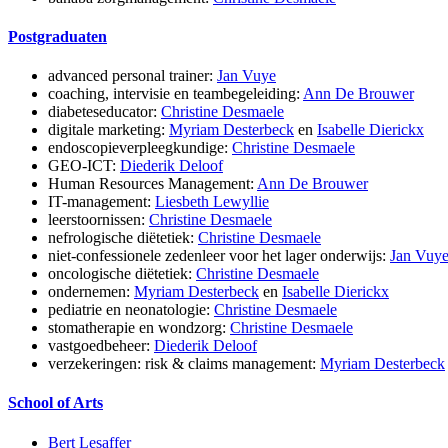
Postgraduaten
advanced personal trainer:
Jan Vuye
coaching, intervisie en teambegeleiding:
Ann De Brouwer
diabeteseducator:
Christine Desmaele
digitale marketing:
Myriam Desterbeck
en
Isabelle Dierickx
endoscopieverpleegkundige:
Christine Desmaele
GEO-ICT:
Diederik Deloof
Human Resources Management:
Ann De Brouwer
IT-management:
Liesbeth Lewyllie
leerstoornissen:
Christine Desmaele
nefrologische diëtetiek:
Christine Desmaele
niet-confessionele zedenleer voor het lager onderwijs:
Jan Vuy
oncologische diëtetiek:
Christine Desmaele
ondernemen:
Myriam Desterbeck
en
Isabelle Dierickx
pediatrie en neonatologie:
Christine Desmaele
stomatherapie en wondzorg:
Christine Desmaele
vastgoedbeheer:
Diederik Deloof
verzekeringen: risk & claims management:
Myriam Desterbeck
School of Arts
Bert Lesaffer