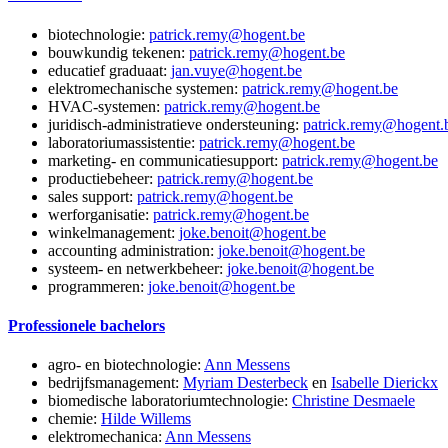
biotechnologie:
patrick.remy@hogent.be
bouwkundig tekenen:
patrick.remy@hogent.be
educatief graduaat:
jan.vuye@hogent.be
elektromechanische systemen:
patrick.remy@hogent.be
HVAC-systemen:
patrick.remy@hogent.be
juridisch-administratieve ondersteuning:
patrick.remy@hogent.
laboratoriumassistentie:
patrick.remy@hogent.be
marketing- en communicatiesupport:
patrick.remy@hogent.be
productiebeheer:
patrick.remy@hogent.be
sales support:
patrick.remy@hogent.be
werforganisatie:
patrick.remy@hogent.be
winkelmanagement:
joke.benoit@hogent.be
accounting administration:
joke.benoit@hogent.be
systeem- en netwerkbeheer:
joke.benoit@hogent.be
programmeren:
joke.benoit@hogent.be
Professionele bachelors
agro- en biotechnologie:
Ann Messens
bedrijfsmanagement:
Myriam Desterbeck
en
Isabelle Dierickx
biomedische laboratoriumtechnologie:
Christine Desmaele
chemie:
Hilde Willems
elektromechanica:
Ann Messens